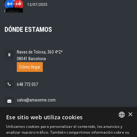
12/07/2025
DÓNDE ESTAMOS
Navas de Tolosa, 363 4º2ª
08041 Barcelona
Cómo llegar
648 772 057
salva@amaseme.com
×
Ese sitio web utiliza cookies
Utilizamos cookies para personalizar el contenido, los anuncios y
SPANISH
analizar nuestro tráfico. También compartimos información sobre su