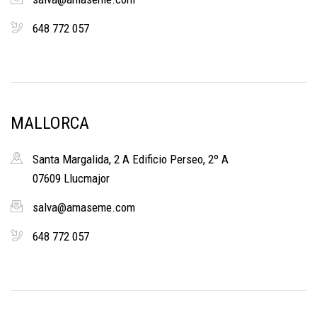
648 772 057
MALLORCA
Santa Margalida, 2 A Edificio Perseo, 2º A
07609 Llucmajor
salva@amaseme.com
648 772 057