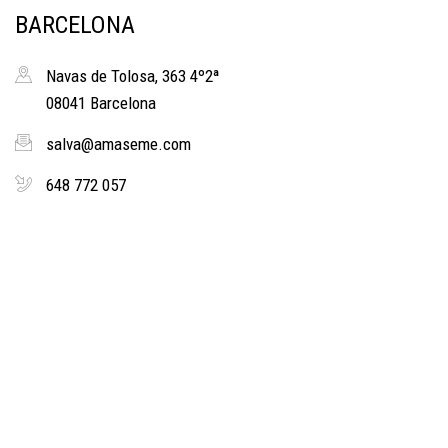
BARCELONA
Navas de Tolosa, 363 4º2ª
08041 Barcelona
salva@amaseme.com
648 772 057