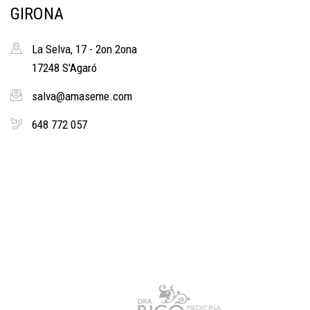
GIRONA
La Selva, 17 - 2on 2ona
17248 S'Agaró
salva@amaseme.com
648 772 057