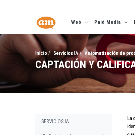
Web
Paid Media
Inicio
/
Servicios IA
/
Automatización de proc
CAPTACIÓN Y CALIFICA
La c
SERVICIOS IA
ide
cua