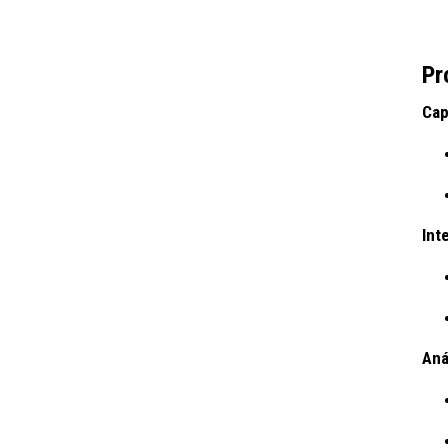
Pr
Cap
Int
Aná