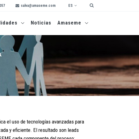
ES
057
salva@amaseme.com
lidades
Noticias
Amaseme
A
plica el uso de tecnologías avanzadas para
ada y eficiente. El resultado son leads
ASEME cada componente del proceso: