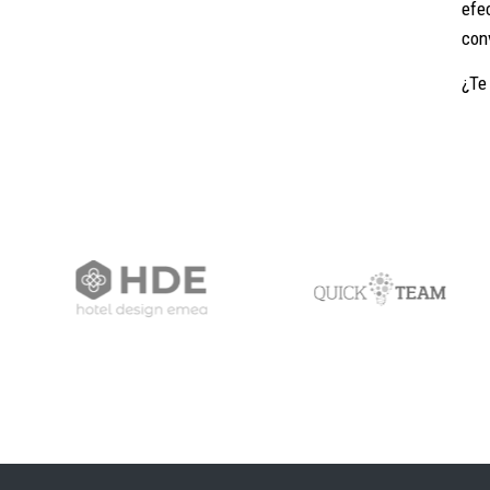
efe
con
¿Te