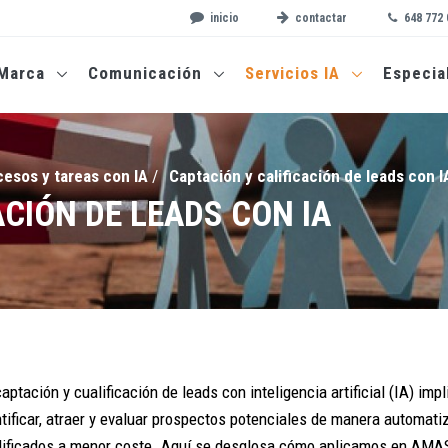
inicio
contactar
648 772 
Marca
Comunicación
Servicios IA
Especia
esos y tareas con IA
/
Captación y calificación de leads con I
CIÓN DE LEADS CON IA
aptación y cualificación de leads con inteligencia artificial (IA) im
ntificar, atraer y evaluar prospectos potenciales de manera automatiz
lificados a menor coste. Aquí se desglosa cómo aplicamos en AM