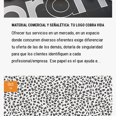
MATERIAL COMERCIAL Y SEÑALÉTICA: TU LOGO COBRA VIDA
Ofrecer tus servicios en un mercado, en un espacio
donde concurren diversos oferentes exige diferenciar
tu oferta de las de los demás, dotarla de singularidad
para que los clientes identifiquen a cada
profesional/empresa. Ese papel es el que ayuda a...
Oct
16