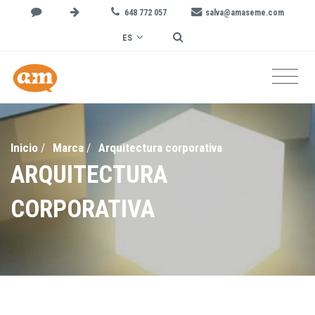
648 772 057
salva@amaseme.com
ES
Inicio
/
Marca
/
Arquitectura corporativa
ARQUITECTURA
CORPORATIVA