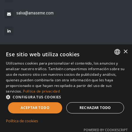
salva@amaseme.com
×
Ese sitio web utiliza cookies
Utilizamos cookies para personalizar el contenido, los anuncios y
SPANISH
analizar nuestro tráfico. También compartimos información sobre su
uso de nuestro sitio con nuestros socios de publicidad y análisis,
© 2010-2026 Amaseme Branding, S.L. Todos los derechos
CATALAN
quienes pueden combinarla con otra información que les haya
reservados
proporcionado o que hayan recopilado a partir del uso de sus
|
|
política de privacidad
aviso legal
política de cookies
servicios.
Política de privacidad
CONFIGURA TUS COOKIES
ACEPTAR TODO
RECHAZAR TODO
Política de cookies
POWERED BY COOKIESCRIPT