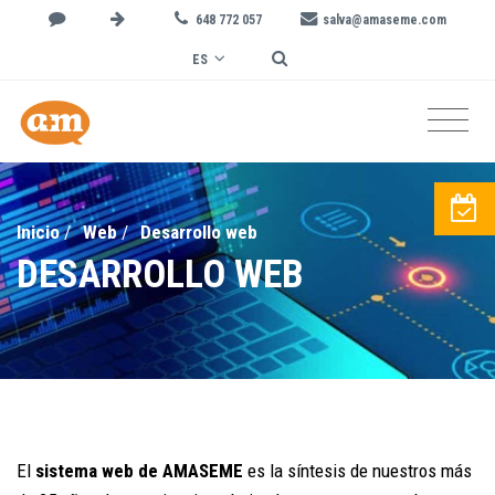
648 772 057
salva@amaseme.com
ES
Inicio
/
Web
/
Desarrollo web
DESARROLLO WEB
El
sistema web de AMASEME
es la síntesis de nuestros más