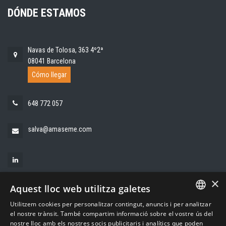
DÓNDE ESTAMOS
Navas de Tolosa, 363 4º2ª
08041 Barcelona
Cómo llegar
648 772 057
salva@amaseme.com
×
Aquest lloc web utilitza galetes
Utilitzem cookies per personalitzar contingut, anuncis i per analitzar
SPANISH
el nostre trànsit. També compartim informació sobre el vostre ús del
nostre lloc amb els nostres socis publicitaris i analítics que poden