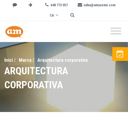
648 772 057
salva@amaseme.com
CA
Inici
/
Marca
/
Arquitectura corporativa
ARQUITECTURA
CORPORATIVA