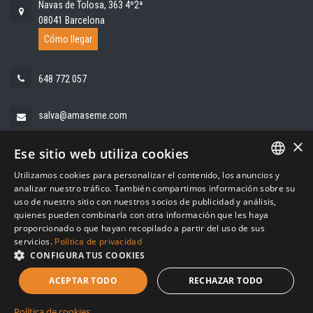
Navas de Tolosa, 363 4º2ª
08041 Barcelona
Cómo llegar
648 772 057
salva@amaseme.com
×
Ese sitio web utiliza cookies
Utilizamos cookies para personalizar el contenido, los anuncios y
SPANISH
analizar nuestro tráfico. También compartimos información sobre su
uso de nuestro sitio con nuestros socios de publicidad y análisis,
CATALAN
quienes pueden combinarla con otra información que les haya
proporcionado o que hayan recopilado a partir del uso de sus
servicios.
Política de privacidad
CONFIGURA TUS COOKIES
© 2010-2026 Amaseme Branding, S.L. Todos los derechos
reservados
ACEPTAR TODO
RECHAZAR TODO
|
|
política de privacidad
aviso legal
política de cookies
Política de cookies