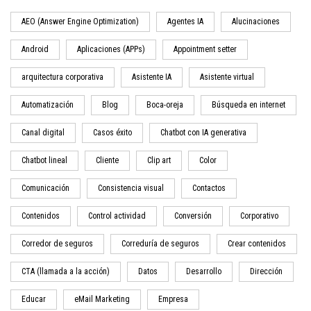
AEO (Answer Engine Optimization)
Agentes IA
Alucinaciones
Android
Aplicaciones (APPs)
Appointment setter
arquitectura corporativa
Asistente IA
Asistente virtual
Automatización
Blog
Boca-oreja
Búsqueda en internet
Canal digital
Casos éxito
Chatbot con IA generativa
Chatbot lineal
Cliente
Clip art
Color
Comunicación
Consistencia visual
Contactos
Contenidos
Control actividad
Conversión
Corporativo
Corredor de seguros
Correduría de seguros
Crear contenidos
CTA (llamada a la acción)
Datos
Desarrollo
Dirección
Educar
eMail Marketing
Empresa