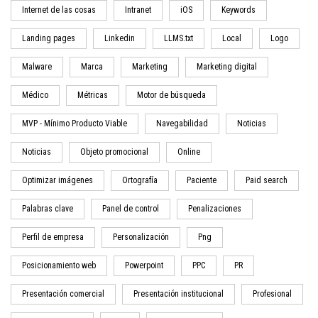
Internet de las cosas
Intranet
iOS
Keywords
Landing pages
Linkedin
LLMS.txt
Local
Logo
Malware
Marca
Marketing
Marketing digital
Médico
Métricas
Motor de búsqueda
MVP - Mínimo Producto Viable
Navegabilidad
Noticias
Noticias
Objeto promocional
Online
Optimizar imágenes
Ortografía
Paciente
Paid search
Palabras clave
Panel de control
Penalizaciones
Perfil de empresa
Personalización
Png
Posicionamiento web
Powerpoint
PPC
PR
Presentación comercial
Presentación institucional
Profesional