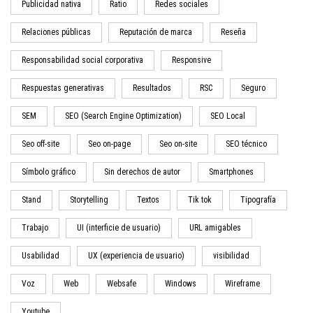
Publicidad nativa
Ratio
Redes sociales
Relaciones públicas
Reputación de marca
Reseña
Responsabilidad social corporativa
Responsive
Respuestas generativas
Resultados
RSC
Seguro
SEM
SEO (Search Engine Optimization)
SEO Local
Seo off-site
Seo on-page
Seo on-site
SEO técnico
Símbolo gráfico
Sin derechos de autor
Smartphones
Stand
Storytelling
Textos
Tik tok
Tipografía
Trabajo
UI (interficie de usuario)
URL amigables
Usabilidad
UX (experiencia de usuario)
visibilidad
Voz
Web
Websafe
Windows
Wireframe
Youtube