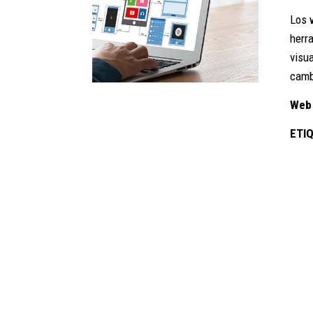
Los 
herr
visua
camb
Web
ETI