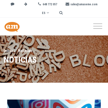
648 772 057
salva@amaseme.com
ES
Inicio
/
Noticias
NOTICIAS