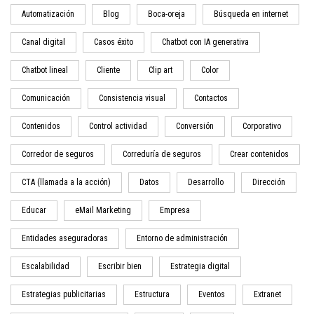
Automatización
Blog
Boca-oreja
Búsqueda en internet
Canal digital
Casos éxito
Chatbot con IA generativa
Chatbot lineal
Cliente
Clip art
Color
Comunicación
Consistencia visual
Contactos
Contenidos
Control actividad
Conversión
Corporativo
Corredor de seguros
Correduría de seguros
Crear contenidos
CTA (llamada a la acción)
Datos
Desarrollo
Dirección
Educar
eMail Marketing
Empresa
Entidades aseguradoras
Entorno de administración
Escalabilidad
Escribir bien
Estrategia digital
Estrategias publicitarias
Estructura
Eventos
Extranet