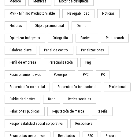
Médico
Métricas
Motor de búsqueda
MVP - Mínimo Producto Viable
Navegabilidad
Noticias
Noticias
Objeto promocional
Online
Optimizar imágenes
Ortografía
Paciente
Paid search
Palabras clave
Panel de control
Penalizaciones
Perfil de empresa
Personalización
Png
Posicionamiento web
Powerpoint
PPC
PR
Presentación comercial
Presentación institucional
Profesional
Publicidad nativa
Ratio
Redes sociales
Relaciones públicas
Reputación de marca
Reseña
Responsabilidad social corporativa
Responsive
Respuestas generativas
Resultados
RSC
Seguro