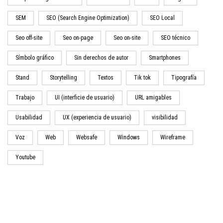
SEM
SEO (Search Engine Optimization)
SEO Local
Seo off-site
Seo on-page
Seo on-site
SEO técnico
Símbolo gráfico
Sin derechos de autor
Smartphones
Stand
Storytelling
Textos
Tik tok
Tipografía
Trabajo
UI (interficie de usuario)
URL amigables
Usabilidad
UX (experiencia de usuario)
visibilidad
Voz
Web
Websafe
Windows
Wireframe
Youtube