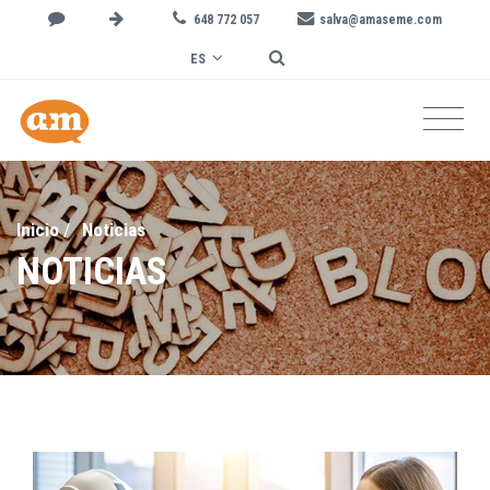
648 772 057
salva@amaseme.com
ES
Inicio
/
Noticias
NOTICIAS