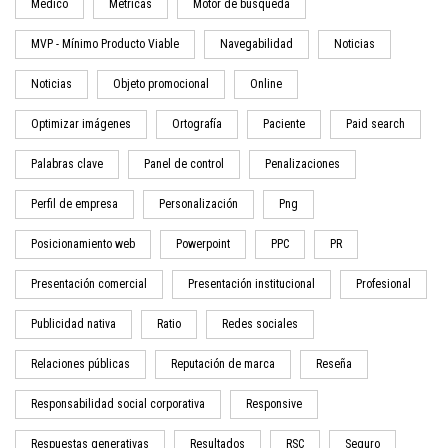
Médico
Métricas
Motor de búsqueda
MVP - Mínimo Producto Viable
Navegabilidad
Noticias
Noticias
Objeto promocional
Online
Optimizar imágenes
Ortografía
Paciente
Paid search
Palabras clave
Panel de control
Penalizaciones
Perfil de empresa
Personalización
Png
Posicionamiento web
Powerpoint
PPC
PR
Presentación comercial
Presentación institucional
Profesional
Publicidad nativa
Ratio
Redes sociales
Relaciones públicas
Reputación de marca
Reseña
Responsabilidad social corporativa
Responsive
Respuestas generativas
Resultados
RSC
Seguro