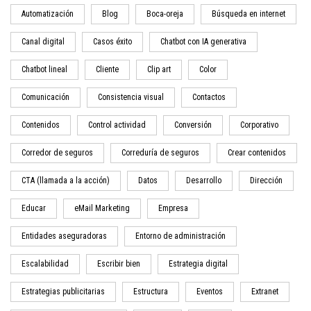
Automatización
Blog
Boca-oreja
Búsqueda en internet
Canal digital
Casos éxito
Chatbot con IA generativa
Chatbot lineal
Cliente
Clip art
Color
Comunicación
Consistencia visual
Contactos
Contenidos
Control actividad
Conversión
Corporativo
Corredor de seguros
Correduría de seguros
Crear contenidos
CTA (llamada a la acción)
Datos
Desarrollo
Dirección
Educar
eMail Marketing
Empresa
Entidades aseguradoras
Entorno de administración
Escalabilidad
Escribir bien
Estrategia digital
Estrategias publicitarias
Estructura
Eventos
Extranet