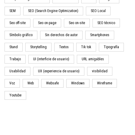
SEM
SEO (Search Engine Optimization)
SEO Local
Seo off-site
Seo on-page
Seo on-site
SEO técnico
Símbolo gráfico
Sin derechos de autor
Smartphones
Stand
Storytelling
Textos
Tik tok
Tipografía
Trabajo
UI (interficie de usuario)
URL amigables
Usabilidad
UX (experiencia de usuario)
visibilidad
Voz
Web
Websafe
Windows
Wireframe
Youtube