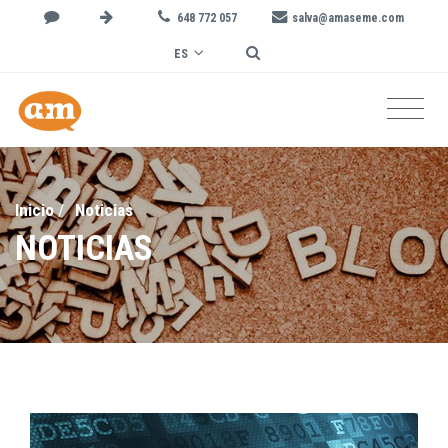
648 772 057
salva@amaseme.com
ES
Inicio
/
Noticias
NOTICIAS