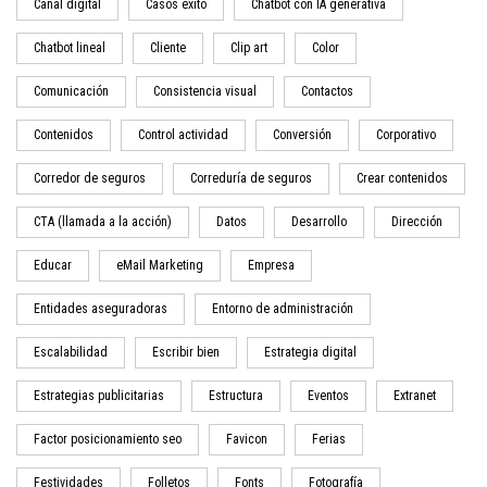
Canal digital
Casos éxito
Chatbot con IA generativa
Chatbot lineal
Cliente
Clip art
Color
Comunicación
Consistencia visual
Contactos
Contenidos
Control actividad
Conversión
Corporativo
Corredor de seguros
Correduría de seguros
Crear contenidos
CTA (llamada a la acción)
Datos
Desarrollo
Dirección
Educar
eMail Marketing
Empresa
Entidades aseguradoras
Entorno de administración
Escalabilidad
Escribir bien
Estrategia digital
Estrategias publicitarias
Estructura
Eventos
Extranet
Factor posicionamiento seo
Favicon
Ferias
Festividades
Folletos
Fonts
Fotografía