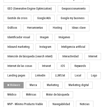
GEO (Generative Engine Optimization)
Geoposicionamiento
Gestión de crisis
Google Ads
Google my business
Gráficos
Herramientas
Hosting
Ideas clave
Identificador visual
Imagen
Imágenes
Inbound marketing
Instagram
Inteligencia artificial
Intención de búsqueda (search intent)
Interactividad
Internet
Internet de las cosas
Intranet
iOS
Keywords
Landing pages
Linkedin
LLMS.txt
Local
Logo
Malware
Marca
Marketing
Marketing digital
Médico
Métricas
Motor de búsqueda
MVP - Mínimo Producto Viable
Navegabilidad
Noticias