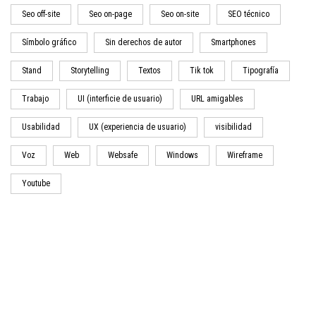
Seo off-site
Seo on-page
Seo on-site
SEO técnico
Símbolo gráfico
Sin derechos de autor
Smartphones
Stand
Storytelling
Textos
Tik tok
Tipografía
Trabajo
UI (interficie de usuario)
URL amigables
Usabilidad
UX (experiencia de usuario)
visibilidad
Voz
Web
Websafe
Windows
Wireframe
Youtube