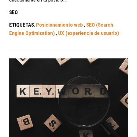
SEO
ETIQUETAS
:
Posicionamiento web
,
SEO (Search
Engine Optimization)
,
UX (experiencia de usuario)