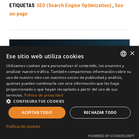
ETIQUETAS
:
SEO (Search Engine Optimization)
,
Seo
on-page
×
Ese sitio web utiliza cookies
Utilizamos cookies para personalizar el contenido, los anuncios y
SPANISH
analizar nuestro tráfico. También compartimos información sobre su
uso de nuestro sitio con nuestros socios de publicidad y análisis,
CATALAN
quienes pueden combinarla con otra información que les haya
proporcionado o que hayan recopilado a partir del uso de sus
servicios.
Política de privacidad
CONFIGURA TUS COOKIES
ACEPTAR TODO
RECHAZAR TODO
Política de cookies
POWERED BY COOKIESCRIPT
¡Responde todas tus reseñas!