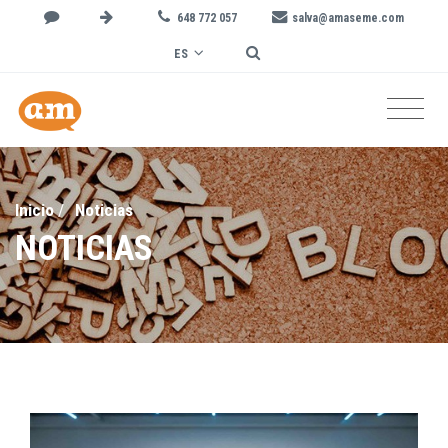
648 772 057
salva@amaseme.com
ES
Inicio
/
Noticias
NOTICIAS