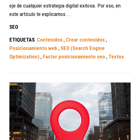
eje de cualquier estrategia digital exitosa. Por eso, en
este artículo te explicamos...
SEO
ETIQUETAS
:
Contenidos
,
Crear contenidos
,
Posicionamiento web
,
SEO (Search Engine
Optimization)
,
Factor posicionamiento seo
,
Textos