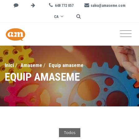
648 772 057
salva@amaseme.com
CA
Inici
/
Amaseme
/
Equip amaseme
EQUIP AMASEME
Todos