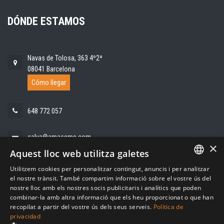
DÓNDE ESTAMOS
Navas de Tolosa, 363 4º2ª
08041 Barcelona
Cómo llegar
648 772 057
salva@amaseme.com
×
Aquest lloc web utilitza galetes
Utilitzem cookies per personalitzar contingut, anuncis i per analitzar
SPANISH
el nostre trànsit. També compartim informació sobre el vostre ús del
nostre lloc amb els nostres socis publicitaris i analítics que poden
CATALAN
combinar-la amb altra informació que els heu proporcionat o que han
recopilat a partir del vostre ús dels seus serveis.
Política de
privacidad