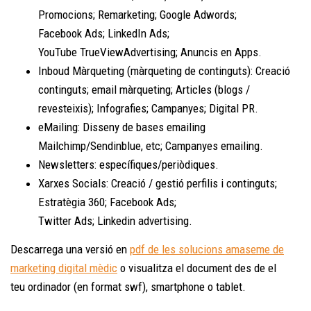
Promocions; Remarketing; Google Adwords;
Facebook Ads; LinkedIn Ads;
YouTube TrueViewAdvertising; Anuncis en Apps.
Inboud Màrqueting (màrqueting de continguts): Creació
continguts; email màrqueting; Articles (blogs /
revesteixis); Infografies; Campanyes; Digital PR.
eMailing: Disseny de bases emailing
Mailchimp/Sendinblue, etc; Campanyes emailing.
Newsletters: específiques/periòdiques.
Xarxes Socials: Creació / gestió perfilis i continguts;
Estratègia 360; Facebook Ads;
Twitter Ads; Linkedin advertising.
Descarrega una versió en
pdf de les solucions amaseme de
marketing digital mèdic
o visualitza el document des de el
teu ordinador (en format swf), smartphone o tablet.