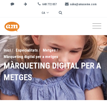
648 772 057
salva@amaseme.com
CA
Inici
/
Especialitats
/
Metges
/
Màrqueting digital per a metges
MÀRQUETING DIGITAL PER A
METGES