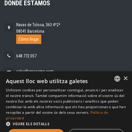
DÓNDE ESTAMOS
Navas de Tolosa, 363 4º2ª
08041 Barcelona
Cómo llegar
648 772 057
salva@amaseme.com
×
Aquest lloc web utilitza galetes
Utilitzem cookies per personalitzar contingut, anuncis i per analitzar
SPANISH
el nostre trànsit. També compartim informació sobre el vostre ús del
nostre lloc amb els nostres socis publicitaris i analítics que poden
CATALAN
combinar-la amb altra informació que els heu proporcionat o que han
recopilat a partir del vostre ús dels seus serveis.
Política de
privacidad
VEURE ELS DETALLS