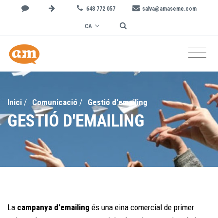
648 772 057
salva@amaseme.com
CA
Inici
/
Comunicació
/
Gestió d'emailing
GESTIÓ D'EMAILING
La
campanya d'emailing
és una eina comercial de primer