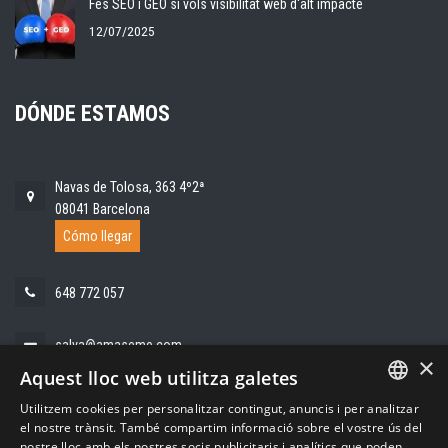
Fes SEO i GEO si vols visibilitat web d'alt impacte
12/07/2025
DÓNDE ESTAMOS
Navas de Tolosa, 363 4º2ª
08041 Barcelona
Cómo llegar
648 772 057
salva@amaseme.com
×
Aquest lloc web utilitza galetes
Utilitzem cookies per personalitzar contingut, anuncis i per analitzar
SPANISH
el nostre trànsit. També compartim informació sobre el vostre ús del
nostre lloc amb els nostres socis publicitaris i analítics que poden