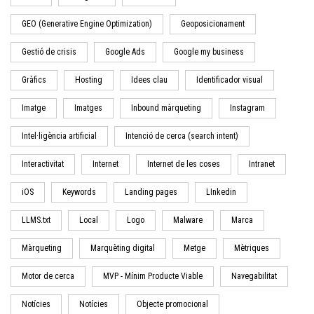
GEO (Generative Engine Optimization)
Geoposicionament
Gestió de crisis
Google Ads
Google my business
Gràfics
Hosting
Idees clau
Identificador visual
Imatge
Imatges
Inbound màrqueting
Instagram
Intel·ligència artificial
Intenció de cerca (search intent)
Interactivitat
Internet
Internet de les coses
Intranet
iOS
Keywords
Landing pages
LInkedin
LLMS.txt
Local
Logo
Malware
Marca
Màrqueting
Marquèting digital
Metge
Mètriques
Motor de cerca
MVP - Mínim Producte Viable
Navegabilitat
Notícies
Notícies
Objecte promocional