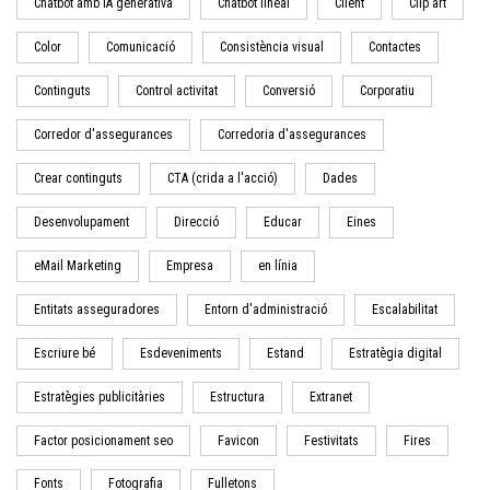
Chatbot amb IA generativa
Chatbot lineal
Client
Clip art
Color
Comunicació
Consistència visual
Contactes
Continguts
Control activitat
Conversió
Corporatiu
Corredor d'assegurances
Corredoria d'assegurances
Crear continguts
CTA (crida a l'acció)
Dades
Desenvolupament
Direcció
Educar
Eines
eMail Marketing
Empresa
en línia
Entitats asseguradores
Entorn d'administració
Escalabilitat
Escriure bé
Esdeveniments
Estand
Estratègia digital
Estratègies publicitàries
Estructura
Extranet
Factor posicionament seo
Favicon
Festivitats
Fires
Fonts
Fotografia
Fulletons