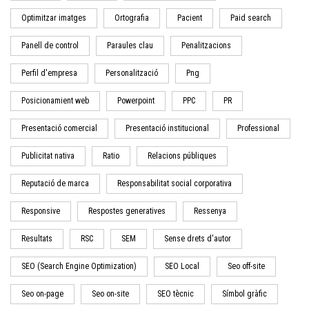
Optimitzar imatges
Ortografia
Pacient
Paid search
Panell de control
Paraules clau
Penalitzacions
Perfil d'empresa
Personalització
Png
Posicionamient web
Powerpoint
PPC
PR
Presentació comercial
Presentació institucional
Professional
Publicitat nativa
Ratio
Relacions públiques
Reputació de marca
Responsabilitat social corporativa
Responsive
Respostes generatives
Ressenya
Resultats
RSC
SEM
Sense drets d'autor
SEO (Search Engine Optimization)
SEO Local
Seo off-site
Seo on-page
Seo on-site
SEO tècnic
Símbol gràfic