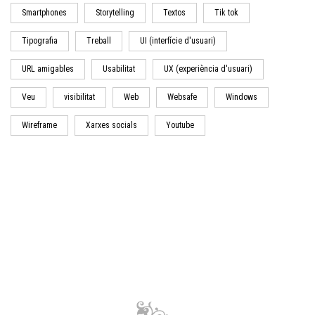
Smartphones
Storytelling
Textos
Tik tok
Tipografia
Treball
UI (interfície d'usuari)
URL amigables
Usabilitat
UX (experiència d'usuari)
Veu
visibilitat
Web
Websafe
Windows
Wireframe
Xarxes socials
Youtube