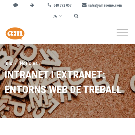
648 772 057
salva@amaseme.com
CA
Inici
/
Notícies
/
INTRANET I EXTRANET:
ENTORNS WEB DE TREBALL