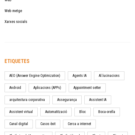
Web metge
Xarxes socials
ETIQUETES
AEO (Answer Engine Optimization)
Agents IA
Al.lucinacions
Android
Aplicacions (APPs)
Appointment setter
arquitectura corporativa
Assegurança
Assistent IA
Assistent virtual
Automatització
Bloc
Boca-orella
Canal digital
Casos èxit
Cerca a internet