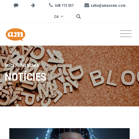
648 772 057
salva@amaseme.com
CA
Inici
/
Notícies
NOTÍCIES