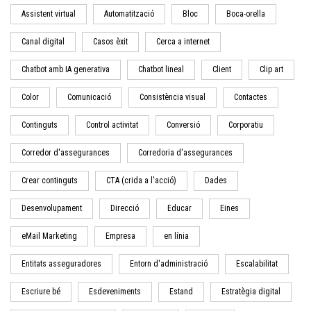
Assistent virtual
Automatització
Bloc
Boca-orella
Canal digital
Casos èxit
Cerca a internet
Chatbot amb IA generativa
Chatbot lineal
Client
Clip art
Color
Comunicació
Consistència visual
Contactes
Continguts
Control activitat
Conversió
Corporatiu
Corredor d'assegurances
Corredoria d'assegurances
Crear continguts
CTA (crida a l'acció)
Dades
Desenvolupament
Direcció
Educar
Eines
eMail Marketing
Empresa
en línia
Entitats asseguradores
Entorn d'administració
Escalabilitat
Escriure bé
Esdeveniments
Estand
Estratègia digital