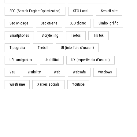
SEO (Search Engine Optimization)
SEO Local
Seo off-site
Seo on-page
Seo on-site
SEO tècnic
Símbol gràfic
Smartphones
Storytelling
Textos
Tik tok
Tipografia
Treball
UI (interfície d'usuari)
URL amigables
Usabilitat
UX (experiència d'usuari)
Veu
visibilitat
Web
Websafe
Windows
Wireframe
Xarxes socials
Youtube