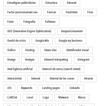
Estratègies publicitàries
Estructura
Extranet
Factor posicionament seo
Favicon
Festivitats
Fires
Fonts
Fotografia
Fulletons
GEO (Generative Engine Optimization)
Geoposicionament
Gestió de crisis
Google Ads
Google my business
Gràfics
Hosting
Idees clau
Identificador visual
Imatge
Imatges
Inbound màrqueting
Instagram
Intel·ligència artificial
Intenció de cerca (search intent)
Interactivitat
Internet
Internet de les coses
Intranet
iOS
Keywords
Landing pages
LInkedin
LLMS.txt
Local
Logo
Malware
Marca