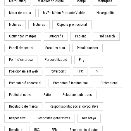
Màrqueting
Marquèting digital
Metge
Mètriques
Motor de cerca
MVP - Mínim Producte Viable
Navegabilitat
Notícies
Notícies
Objecte promocional
Optimitzar imatges
Ortografia
Pacient
Paid search
Panell de control
Paraules clau
Penalitzacions
Perfil d'empresa
Personalització
Png
Posicionamient web
Powerpoint
PPC
PR
Presentació comercial
Presentació institucional
Professional
Publicitat nativa
Ratio
Relacions públiques
Reputació de marca
Responsabilitat social corporativa
Responsive
Respostes generatives
Ressenya
Resultats
RSC
SEM
Sense drets d'autor