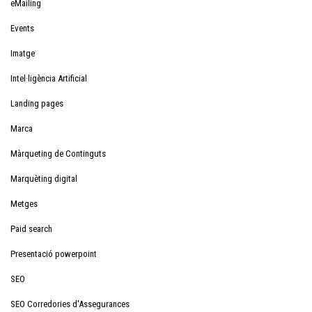
eMailing
Events
Imatge
Intel·ligència Artificial
Landing pages
Marca
Màrqueting de Continguts
Marquèting digital
Metges
Paid search
Presentació powerpoint
SEO
SEO Corredories d'Assegurances