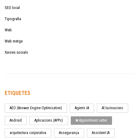
SEO local
Tipografia
Web
Web metge
Xarxes socials
ETIQUETES
AEO (Answer Engine Optimization)
Agents IA
Al.lucinacions
Android
Aplicacions (APPs)
Appointment setter
arquitectura corporativa
Assegurança
Assistent IA