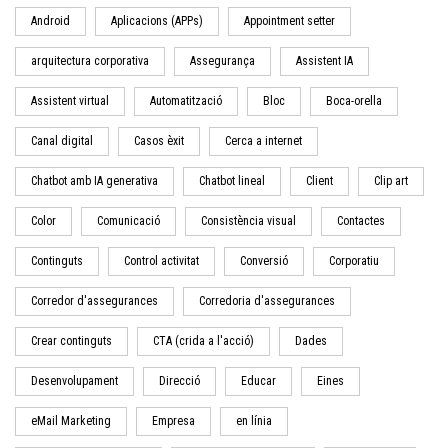
Android
Aplicacions (APPs)
Appointment setter
arquitectura corporativa
Assegurança
Assistent IA
Assistent virtual
Automatització
Bloc
Boca-orella
Canal digital
Casos èxit
Cerca a internet
Chatbot amb IA generativa
Chatbot lineal
Client
Clip art
Color
Comunicació
Consistència visual
Contactes
Continguts
Control activitat
Conversió
Corporatiu
Corredor d'assegurances
Corredoria d'assegurances
Crear continguts
CTA (crida a l'acció)
Dades
Desenvolupament
Direcció
Educar
Eines
eMail Marketing
Empresa
en línia