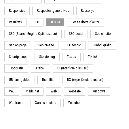
Responsive
Respostes generatives
Ressenya
Resultats
RSC
SEM
Sense drets d'autor
SEO (Search Engine Optimization)
SEO Local
Seo off-site
Seo on-page
Seo on-site
SEO tècnic
Símbol gràfic
Smartphones
Storytelling
Textos
Tik tok
Tipografia
Treball
UI (interfície d'usuari)
URL amigables
Usabilitat
UX (experiència d'usuari)
Veu
visibilitat
Web
Websafe
Windows
Wireframe
Xarxes socials
Youtube