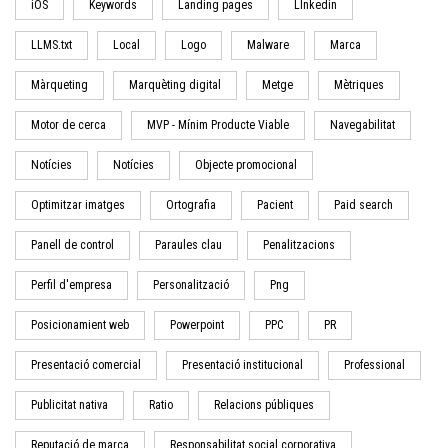
iOS
Keywords
Landing pages
LInkedin
LLMS.txt
Local
Logo
Malware
Marca
Màrqueting
Marquèting digital
Metge
Mètriques
Motor de cerca
MVP - Mínim Producte Viable
Navegabilitat
Notícies
Notícies
Objecte promocional
Optimitzar imatges
Ortografia
Pacient
Paid search
Panell de control
Paraules clau
Penalitzacions
Perfil d'empresa
Personalització
Png
Posicionamient web
Powerpoint
PPC
PR
Presentació comercial
Presentació institucional
Professional
Publicitat nativa
Ratio
Relacions públiques
Reputació de marca
Responsabilitat social corporativa