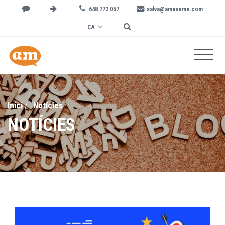
648 772 057
salva@amaseme.com
CA
Inici
/
Notícies
NOTÍCIES