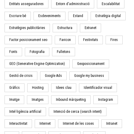
Entitats asseguradores
Entorn d'administració
Escalabilitat
Escriure bé
Esdeveniments
Estand
Estratègia digital
Estratègies publicitàries
Estructura
Extranet
Factor posicionament seo
Favicon
Festivitats
Fires
Fonts
Fotografia
Fulletons
GEO (Generative Engine Optimization)
Geoposicionament
Gestió de crisis
Google Ads
Google my business
Gràfics
Hosting
Idees clau
Identificador visual
Imatge
Imatges
Inbound màrqueting
Instagram
Intel·ligència artificial
Intenció de cerca (search intent)
Interactivitat
Internet
Internet de les coses
Intranet